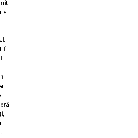
mit
ită
al.
 fi
l
un
le
e
feră
i,
e
.