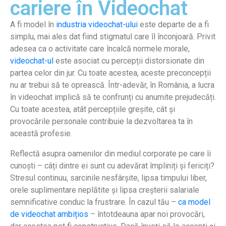
cariere în Videochat
A fi model în
industria videochat-ului
este departe de a fi
simplu, mai ales dat fiind stigmatul care îl înconjoară. Privit
adesea ca o activitate care încalcă normele morale,
videochat-ul
este asociat cu percepții distorsionate din
partea celor din jur. Cu toate acestea, aceste preconcepții
nu ar trebui să te oprească. Într-adevăr, în România, a lucra
în videochat implică să te confrunți cu anumite prejudecăți.
Cu toate acestea, atât percepțiile greșite, cât și
provocările personale contribuie la dezvoltarea ta în
această profesie.
Reflectă asupra oamenilor din mediul corporate pe care îi
cunoști – câți dintre ei sunt cu adevărat împliniți și fericiți?
Stresul continuu, sarcinile nesfârșite, lipsa timpului liber,
orele suplimentare neplătite și lipsa creșterii salariale
semnificative conduc la frustrare. În cazul tău –
ca model
de videochat ambițios
– întotdeauna apar noi provocări,