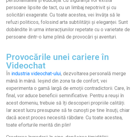
personalitatea și educația. Cu siguranță vor exista
persoane lipsite de tact, cu un limbaj nepotrivit și cu
solicitări exagerate. Cu toate acestea, vei învăța să le
refuzi politicos, folosind arta subtilității și eleganței. Sunt
dobândite în urma interacțiunilor repetate cu o varietate de
persoane dintr-o lume plină de provocări și aventuri.
Provocările unei cariere în
Videochat
În
industria videochat-ului
, dezvoltarea personală merge
mână în mână. Ieșind din zona ta de confort, vei
experimenta o gamă largă de emoții contradictorii. Care, în
final, vor aduce beneficii semnificative. Pentru a reuși în
acest domeniu, trebuie să îți descoperi propriile calități.
Iar acest lucru presupune să te cunoști pe tine însuți, chiar
dacă acest proces necesită răbdare. Cu toate acestea,
toate eforturile merită din plin!