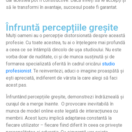
dar acestea pot fi constructive. Dacă înveți să le accepți și
să le transformi în avantaje, succesul poate fi garantat.
Înfruntă percepțiile greșite
Mulți oameni au o percepție distorsionată despre această
profesie. Cu toate acestea, tu ai o înțelegere mai profundă
a ceea ce se întâmplă dincolo de ușa studioului. Nu este
vorba doar de nuditate, ci și de munca susținută și de
formarea specializată oferită în cadrul oricărui
studio
profesionist
. Te reinventezi, aduci o imagine proaspătă și
ești apreciată, indiferent de vârsta la care alegi să faci
acest pas.
Înfruntând percepțiile greșite, demonstrezi îndrăzneală și
curajul de a merge înainte. O provocare inevitabilă în
munca de model online este legată de interacțiunea cu
membrii. Acest lucru implică adaptarea constantă la
fiecare utilizator – fiecare fiind diferit în ceea ce privește